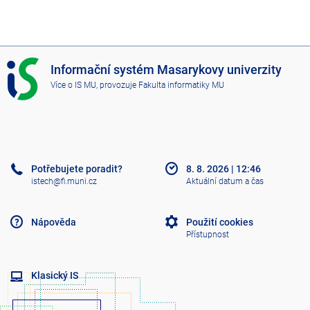
I
Informační systém Masarykovy univerzity
S
Více o IS MU
, provozuje
Fakulta informatiky MU
M
U
Potřebujete poradit?
8. 8. 2026
|
12:46
istech@fi.muni.cz
Aktuální datum a čas
Nápověda
Použití cookies
Přístupnost
Klasický IS