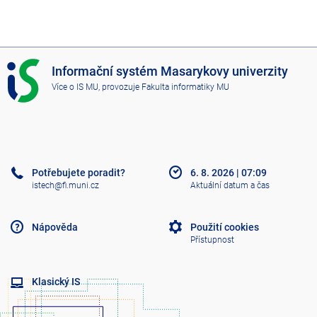
I
Informační systém Masarykovy univerzity
S
Více o IS MU
, provozuje
Fakulta informatiky MU
M
U
Potřebujete poradit?
6. 8. 2026
|
07:09
istech@fi.muni.cz
Aktuální datum a čas
Nápověda
Použití cookies
Přístupnost
Klasický IS