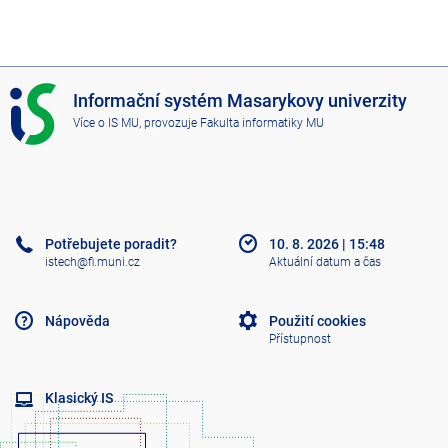
I
Informační systém Masarykovy univerzity
S
Více o IS MU
, provozuje
Fakulta informatiky MU
M
U
Potřebujete poradit?
10. 8. 2026
|
15:48
istech@fi.muni.cz
Aktuální datum a čas
Nápověda
Použití cookies
Přístupnost
Klasický IS