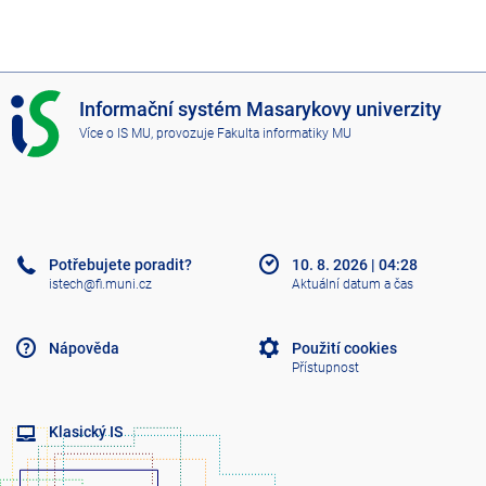
I
Informační systém Masarykovy univerzity
S
Více o IS MU
, provozuje
Fakulta informatiky MU
M
U
Potřebujete poradit?
10. 8. 2026
|
04:28
istech@fi.muni.cz
Aktuální datum a čas
Nápověda
Použití cookies
Přístupnost
Klasický IS