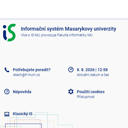
I
Informační systém Masarykovy univerzity
S
Více o IS MU
, provozuje
Fakulta informatiky MU
M
U
Potřebujete poradit?
8. 8. 2026
|
12:58
istech@fi.muni.cz
Aktuální datum a čas
Nápověda
Použití cookies
Přístupnost
Klasický IS