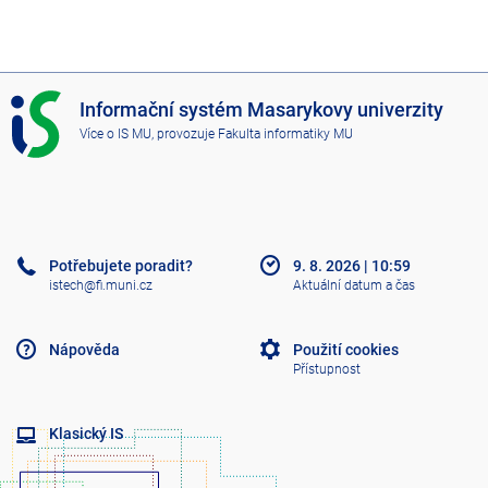
I
Informační systém Masarykovy univerzity
S
Více o IS MU
, provozuje
Fakulta informatiky MU
M
U
Potřebujete poradit?
9. 8. 2026
|
10:59
istech@fi.muni.cz
Aktuální datum a čas
Nápověda
Použití cookies
Přístupnost
Klasický IS