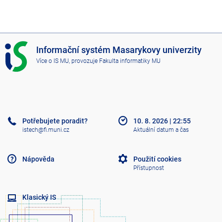
I
Informační systém Masarykovy univerzity
S
Více o IS MU
, provozuje
Fakulta informatiky MU
M
U
Potřebujete poradit?
10. 8. 2026
|
22:55
istech@fi.muni.cz
Aktuální datum a čas
Nápověda
Použití cookies
Přístupnost
Klasický IS