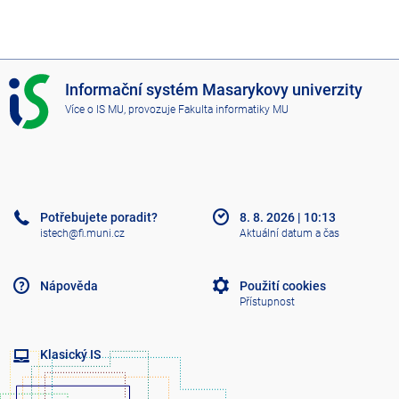
I
Informační systém Masarykovy univerzity
S
Více o IS MU
, provozuje
Fakulta informatiky MU
M
U
Potřebujete poradit?
8. 8. 2026
|
10:13
istech@fi.muni.cz
Aktuální datum a čas
Nápověda
Použití cookies
Přístupnost
Klasický IS