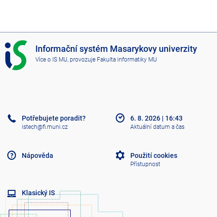
I
Informační systém Masarykovy univerzity
S
Více o IS MU
, provozuje
Fakulta informatiky MU
M
U
Potřebujete poradit?
6. 8. 2026
|
16:43
istech@fi.muni.cz
Aktuální datum a čas
Nápověda
Použití cookies
Přístupnost
Klasický IS