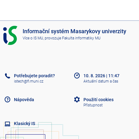
I
Informační systém Masarykovy univerzity
S
Více o IS MU
, provozuje
Fakulta informatiky MU
M
U
Potřebujete poradit?
10. 8. 2026
|
11:47
istech@fi.muni.cz
Aktuální datum a čas
Nápověda
Použití cookies
Přístupnost
Klasický IS