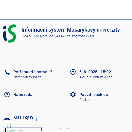
I
Informační systém Masarykovy univerzity
S
Více o IS MU
, provozuje
Fakulta informatiky MU
M
U
Potřebujete poradit?
6. 8. 2026
|
15:02
istech@fi.muni.cz
Aktuální datum a čas
Nápověda
Použití cookies
Přístupnost
Klasický IS