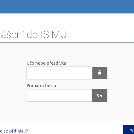
lášení do IS MU
Učo nebo přezdívka
Primární heslo
 se přihlásit?
Př