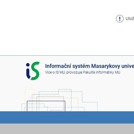
Ulož
I
Informační systém Masarykovy unive
S
Více o IS MU
, provozuje
Fakulta informatiky MU
M
U