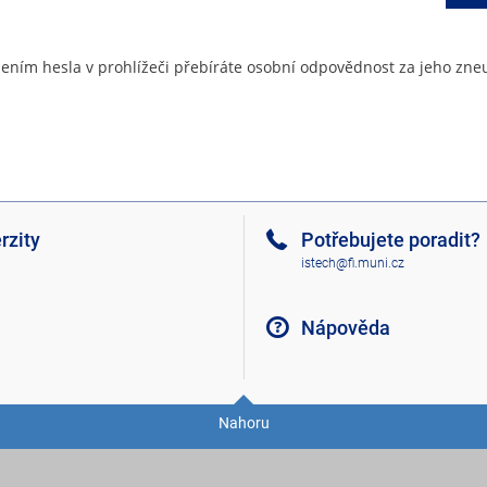
ením hesla v prohlížeči přebíráte osobní odpovědnost za jeho zneu
rzity
Potřebujete poradit?
istech@fi.muni.cz
Nápověda
Nahoru