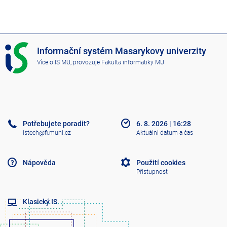
I
Informační systém Masarykovy univerzity
S
Více o IS MU
, provozuje
Fakulta informatiky MU
M
U
Potřebujete poradit?
6. 8. 2026
|
16:28
istech@fi.muni.cz
Aktuální datum a čas
Nápověda
Použití cookies
Přístupnost
Klasický IS