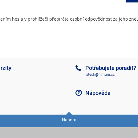
ením hesla v prohlížeči přebíráte osobní odpovědnost za jeho zneu
rzity
Potřebujete poradit?
istech@fi.muni.cz
Nápověda
Nahoru