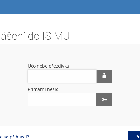
lášení do IS MU
Učo nebo přezdívka
Primární heslo
 se přihlásit?
Př