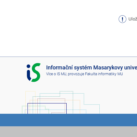
Ulož
I
Informační systém Masarykovy unive
S
Více o IS MU
, provozuje
Fakulta informatiky MU
M
U