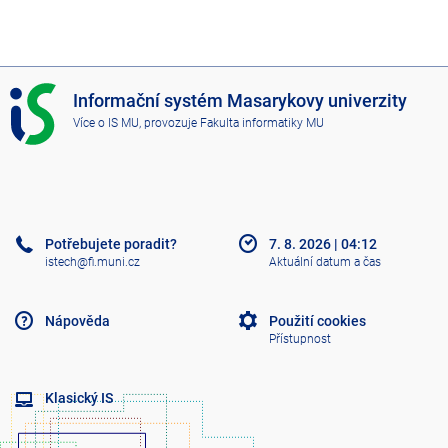
I
Informační systém Masarykovy univerzity
S
Více o IS MU
, provozuje
Fakulta informatiky MU
M
U
Potřebujete poradit?
7. 8. 2026
|
04:12
istech@fi.muni.cz
Aktuální datum a čas
Nápověda
Použití cookies
Přístupnost
Klasický IS