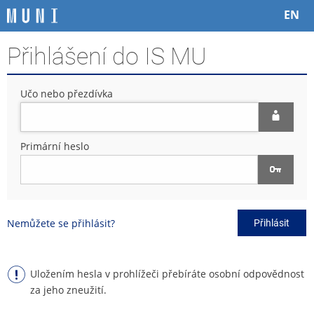
P
P
P
P
EN
ř
ř
ř
ř
e
e
e
e
Přihlášení do IS MU
s
s
s
s
k
k
k
k
o
o
o
o
Učo nebo přezdívka
č
č
č
č
i
i
i
i
t
t
t
t
n
n
n
n
Primární heslo
a
a
a
a
h
h
o
p
o
l
b
a
r
a
s
t
n
v
a
i
Nemůžete se přihlásit?
Přihlásit
í
i
h
č
l
č
k
i
k
u
š
u
Uložením hesla v prohlížeči přebíráte osobní odpovědnost
t
za jeho zneužití.
u