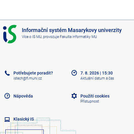
I
Informační systém Masarykovy univerzity
S
Více o IS MU
, provozuje
Fakulta informatiky MU
M
U
Potřebujete poradit?
7. 8. 2026
|
15:30
istech@fi.muni.cz
Aktuální datum a čas
Nápověda
Použití cookies
Přístupnost
Klasický IS