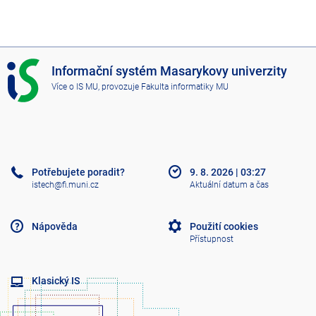
I
Informační systém Masarykovy univerzity
S
Více o IS MU
, provozuje
Fakulta informatiky MU
M
U
Potřebujete poradit?
9. 8. 2026
|
03:27
istech@fi.muni.cz
Aktuální datum a čas
Nápověda
Použití cookies
Přístupnost
Klasický IS