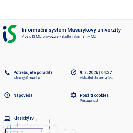
I
Informační systém Masarykovy univerzity
S
Více o IS MU
, provozuje
Fakulta informatiky MU
M
U
Potřebujete poradit?
9. 8. 2026
|
04:37
istech@fi.muni.cz
Aktuální datum a čas
Nápověda
Použití cookies
Přístupnost
Klasický IS