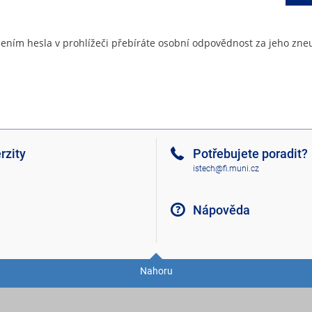
ením hesla v prohlížeči přebíráte osobní odpovědnost za jeho zneu
rzity
Potřebujete poradit?
istech@fi.muni.cz
Nápověda
Nahoru