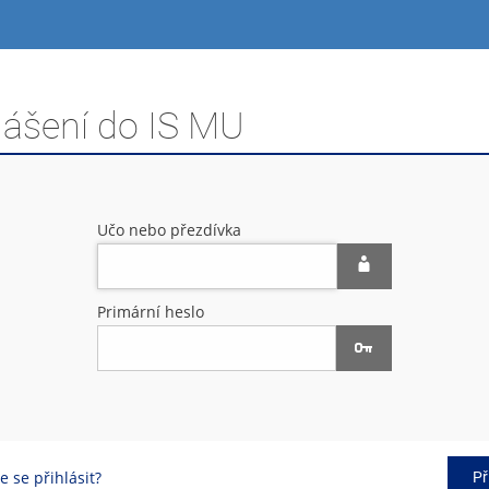
lášení do IS MU
Učo nebo přezdívka
Primární heslo
 se přihlásit?
Př