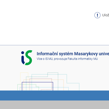
Ulož
I
Informační systém Masarykovy unive
S
Více o IS MU
, provozuje
Fakulta informatiky MU
M
U