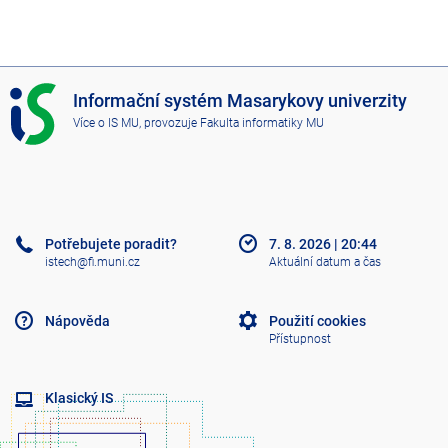
I
Informační systém Masarykovy univerzity
S
Více o IS MU
, provozuje
Fakulta informatiky MU
M
U
Potřebujete poradit?
7. 8. 2026
|
20:44
istech@fi.muni.cz
Aktuální datum a čas
Nápověda
Použití cookies
Přístupnost
Klasický IS