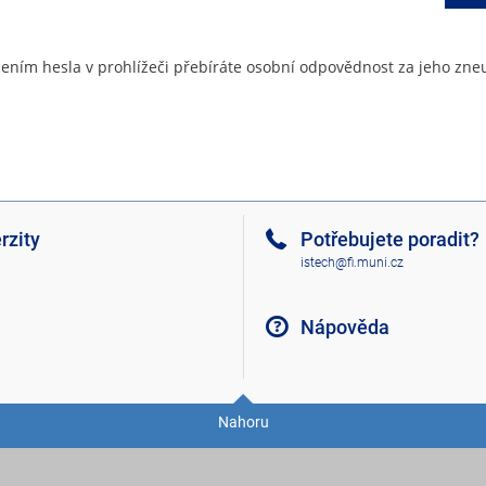
ením hesla v prohlížeči přebíráte osobní odpovědnost za jeho zneu
rzity
Potřebujete poradit?
istech@fi.muni.cz
Nápověda
Nahoru