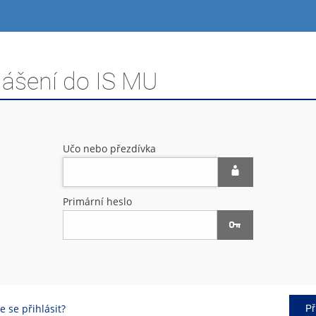
lášení do IS MU
Učo nebo přezdívka
Primární heslo
 se přihlásit?
Př