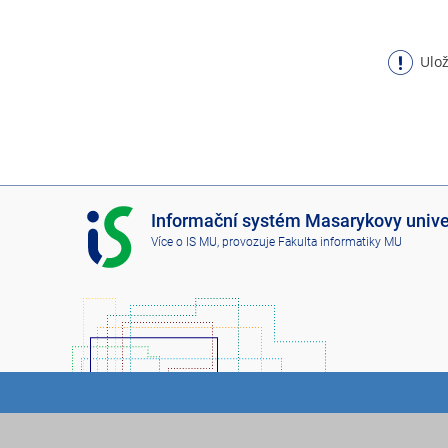
Ulož
I
Informační systém Masarykovy unive
S
Více o IS MU
, provozuje
Fakulta informatiky MU
M
U