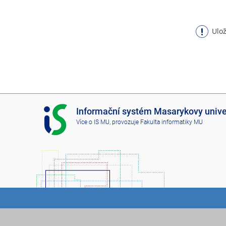
Ulož
I
Informační systém Masarykovy unive
S
Více o IS MU
, provozuje
Fakulta informatiky MU
M
U