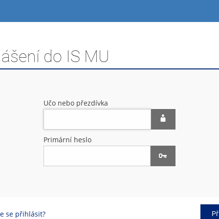
lášení do IS MU
Učo nebo přezdívka
Primární heslo
 se přihlásit?
Př