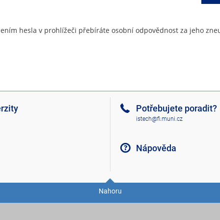
ením hesla v prohlížeči přebíráte osobní odpovědnost za jeho zneu
rzity
Potřebujete poradit?
istech@fi.muni.cz
Nápověda
Nahoru