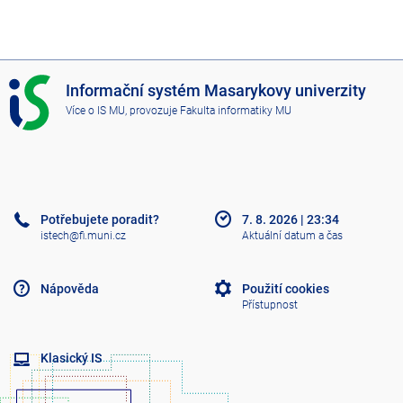
I
Informační systém Masarykovy univerzity
S
Více o IS MU
, provozuje
Fakulta informatiky MU
M
U
Potřebujete poradit?
7. 8. 2026
|
23:34
istech@fi.muni.cz
Aktuální datum a čas
Nápověda
Použití cookies
Přístupnost
Klasický IS