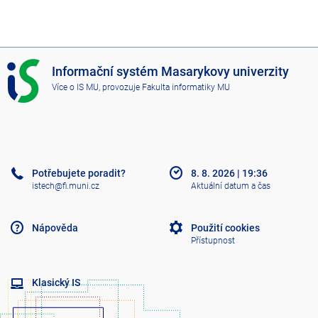
I
Informační systém Masarykovy univerzity
S
Více o IS MU
, provozuje
Fakulta informatiky MU
M
U
Potřebujete poradit?
8. 8. 2026
|
19:36
istech@fi.muni.cz
Aktuální datum a čas
Nápověda
Použití cookies
Přístupnost
Klasický IS