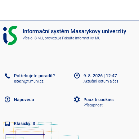
I
Informační systém Masarykovy univerzity
S
Více o IS MU
, provozuje
Fakulta informatiky MU
M
U
Potřebujete poradit?
9. 8. 2026
|
12:47
istech@fi.muni.cz
Aktuální datum a čas
Nápověda
Použití cookies
Přístupnost
Klasický IS